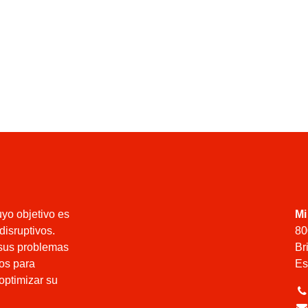
cuyo objetivo
Mi
ductos
80
 para resolver
Br
tos están
Es
esas