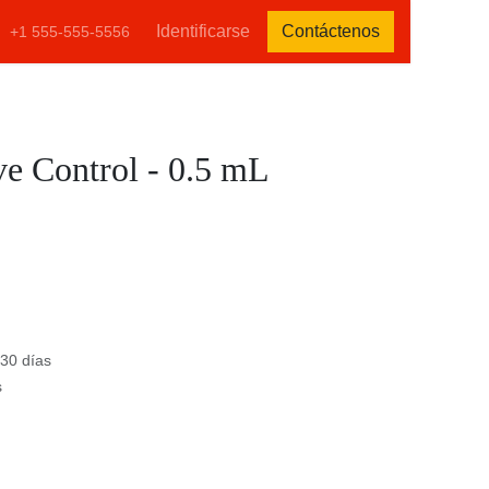
tenos
Identificarse
Contáctenos
+1 555-555-5556
ve Control - 0.5 mL
)
e 30 días
s