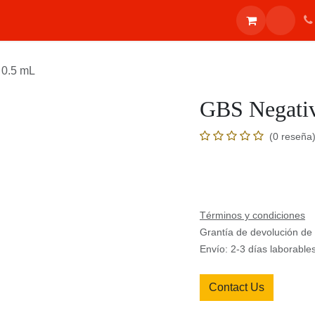
ones
Inicio
Shop
Eventos
Blog
Appointment
Contác
 - 0.5 mL
GBS Negati
(0 reseña
Términos y condiciones
Grantía de devolución d
Envío: 2-3 días laborable
Contact Us