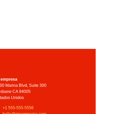
 empresa
00 Marina Blvd, Suite 300
isbane CA 94005
tados Unidos
+1 555-555-5556