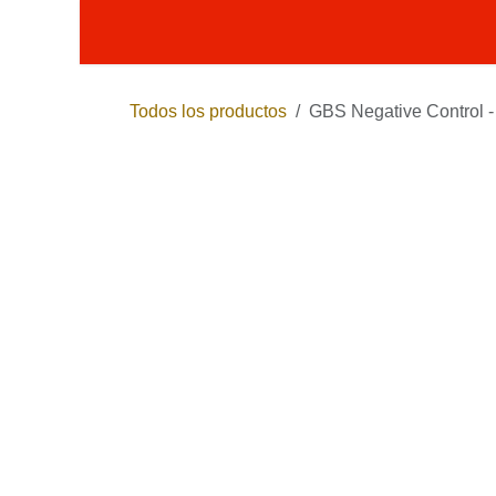
Ir al contenido
Productos
Términos y condici
Todos los productos
GBS Negative Control